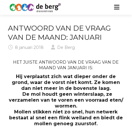
HOME
ANTWOORD VAN DE VRAAG
ZORG VOOR UW DIER
VAN DE MAAND: JANUARI
8 januari 2018
De Berg
OVER ONS
HOND
HET JUISTE ANTWOORD VAN DE VRAAG VAN DE
KIDS
KAT
MAAND VAN JANUARI IS:
Hij verplaatst zich wat dieper onder de
NIEUWS
PAARD
grond, waar de vorst niet komt. Ze komen
dan niet meer in de bovenste laag.
CONTACT
KONIJN & KNAAGDIER
De mol houdt geen winterslaap, ze
verzamelen van te voren een voorraad eten/
wormen.
Mollen stikken niet zo snel, hun netwerk
bestaat al snel een flink weiland en biedt de
mollen genoeg zuurstof.