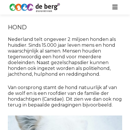
HOME
HOND
ZORG VOOR UW DIER
Nederland telt ongeveer 2 miljoen honden als
huisdier. Sinds 15.000 jaar leven mens en hond
OVER ONS
HOND
waarschijnlijk al samen. Mensen houden
tegenwoordig een hond voor meerdere
KIDS
KAT
doeleinden. Naast gezelschapsdier kunnen
honden ook ingezet worden als politiehond,
jachthond, hulphond en reddingshond.
NIEUWS
PAARD
Van oorsprong stamt de hond natuurlijk af van
CONTACT
KONIJN & KNAAGDIER
de wolf en is een roofdier van de familie der
hondachtigen (Canidae). Dit zien we dan ook nog
terug in bepaalde gedragingen bijvoorbeeld.