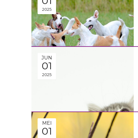
01
2025
JUN
01
2025
MEI
01