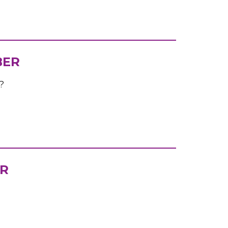
BER
?
ER