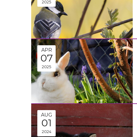
2025
APR
07
2025
AUG
01
2024