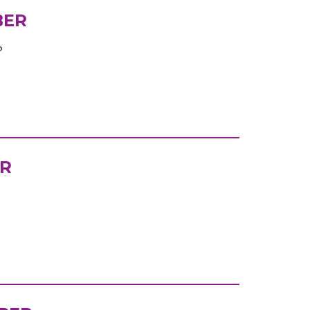
BER
?
ER