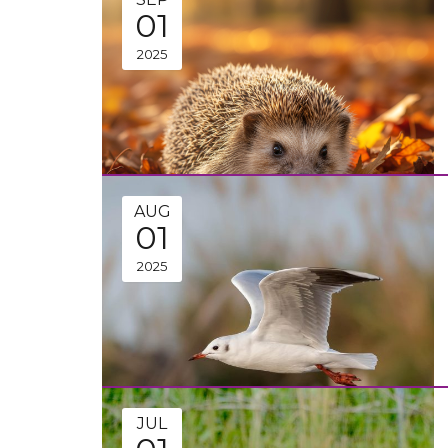
01
2025
AUG
01
2025
JUL