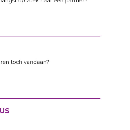
t langst op zoek naar een partner?
eren toch vandaan?
US