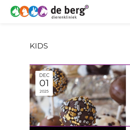
KIDS
DEC
01
2025