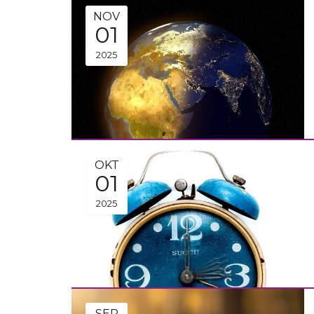
NOV
01
2025
OKT
01
2025
SEP