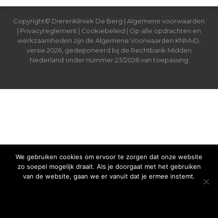
Copyright© Dierenkliniek De Berg |
Algemene voorwaarden
|
Privacyreglement
|
Cookiebeleid
| Op alle opdrachten en
werkzaamheden zijn de Algemene Voorwaarden KNMvD,
versie 2026, gedeponeerd bij de Rechtbank Midden
Nederland onder nummer 23/2026 van toepassing
We gebruiken cookies om ervoor te zorgen dat onze website
zo soepel mogelijk draait. Als je doorgaat met het gebruiken
van de website, gaan we er vanuit dat je ermee instemt.
OK