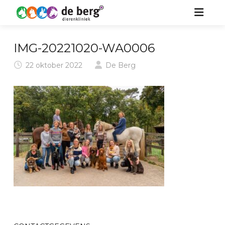
HOME
IMG-20221020-WA0006
ZORG VOOR UW DIER
22 oktober 2022
De Berg
OVER ONS
HOND
KIDS
KAT
NIEUWS
PAARD
CONTACT
KONIJN & KNAAGDIER