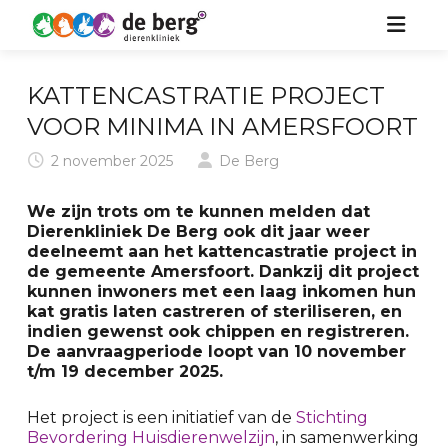
HOME
KATTENCASTRATIE PROJECT
ZORG VOOR UW DIER
VOOR MINIMA IN AMERSFOORT
2 november 2025
De Berg
OVER ONS
HOND
We zijn trots om te kunnen melden dat
KIDS
KAT
Dierenkliniek De Berg ook dit jaar weer
deelneemt aan het kattencastratie project in
NIEUWS
PAARD
de gemeente Amersfoort. Dankzij dit project
kunnen inwoners met een laag inkomen hun
CONTACT
KONIJN & KNAAGDIER
kat gratis laten castreren of steriliseren, en
indien gewenst ook chippen en registreren.
De aanvraagperiode loopt van 10 november
t/m 19 december 2025.
Het project is een initiatief van de
Stichting
Bevordering Huisdierenwelzijn
, in samenwerking