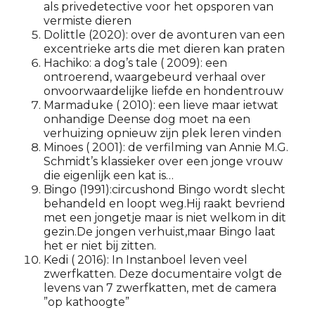
als privedetective voor het opsporen van
vermiste dieren
Dolittle (2020): over de avonturen van een
excentrieke arts die met dieren kan praten
Hachiko: a dog’s tale ( 2009): een
ontroerend, waargebeurd verhaal over
onvoorwaardelijke liefde en hondentrouw
Marmaduke ( 2010): een lieve maar ietwat
onhandige Deense dog moet na een
verhuizing opnieuw zijn plek leren vinden
Minoes ( 2001): de verfilming van Annie M.G.
Schmidt’s klassieker over een jonge vrouw
die eigenlijk een kat is…
Bingo (1991):circushond Bingo wordt slecht
behandeld en loopt weg.Hij raakt bevriend
met een jongetje maar is niet welkom in dit
gezin.De jongen verhuist,maar Bingo laat
het er niet bij zitten.
Kedi ( 2016): In Instanboel leven veel
zwerfkatten. Deze documentaire volgt de
levens van 7 zwerfkatten, met de camera
”op kathoogte”