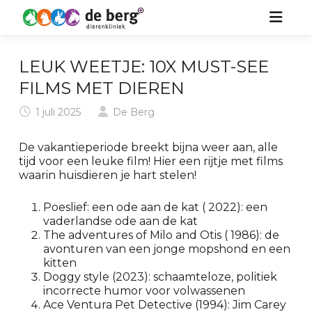
HOME
LEUK WEETJE: 10X MUST-SEE
ZORG VOOR UW DIER
FILMS MET DIEREN
1 juli 2025
De Berg
OVER ONS
HOND
De vakantieperiode breekt bijna weer aan, alle
KIDS
KAT
tijd voor een leuke film! Hier een rijtje met films
waarin huisdieren je hart stelen!
NIEUWS
PAARD
Poeslief: een ode aan de kat ( 2022): een
CONTACT
KONIJN & KNAAGDIER
vaderlandse ode aan de kat
The adventures of Milo and Otis ( 1986): de
avonturen van een jonge mopshond en een
kitten
Doggy style (2023): schaamteloze, politiek
incorrecte humor voor volwassenen
Ace Ventura Pet Detective (1994): Jim Carey