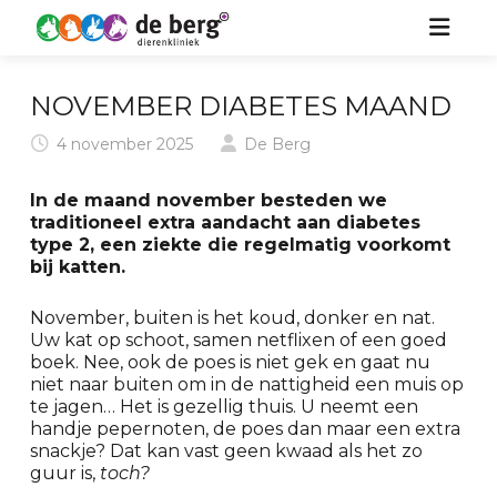
HOME
NOVEMBER DIABETES MAAND
ZORG VOOR UW DIER
4 november 2025
De Berg
OVER ONS
HOND
In de maand november besteden we
traditioneel extra aandacht aan diabetes
KIDS
KAT
type 2, een ziekte die regelmatig voorkomt
bij katten.
NIEUWS
PAARD
November, buiten is het koud, donker en nat.
Uw kat op schoot, samen netflixen of een goed
CONTACT
KONIJN & KNAAGDIER
boek. Nee, ook de poes is niet gek en gaat nu
niet naar buiten om in de nattigheid een muis op
te jagen… Het is gezellig thuis. U neemt een
handje pepernoten, de poes dan maar een extra
snackje? Dat kan vast geen kwaad als het zo
guur is,
toch?