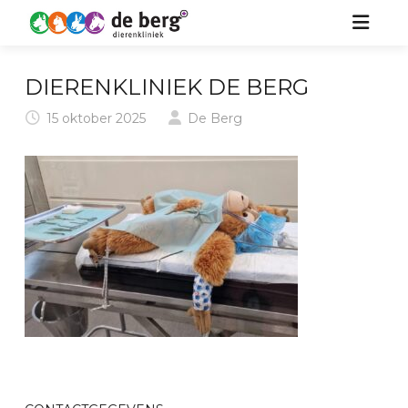
HOME
DIERENKLINIEK DE BERG
ZORG VOOR UW DIER
15 oktober 2025
De Berg
OVER ONS
HOND
KIDS
KAT
NIEUWS
PAARD
CONTACT
KONIJN & KNAAGDIER