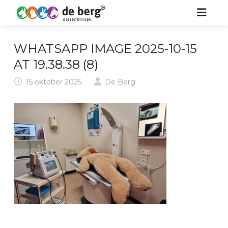
HOME
WHATSAPP IMAGE 2025-10-15
ZORG VOOR UW DIER
AT 19.38.38 (8)
15 oktober 2025
De Berg
OVER ONS
HOND
KIDS
KAT
NIEUWS
PAARD
CONTACT
KONIJN & KNAAGDIER