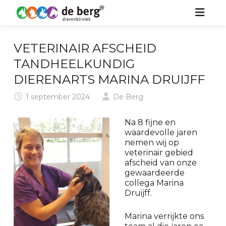
HOME
VETERINAIR AFSCHEID
ZORG VOOR UW DIER
TANDHEELKUNDIG
DIERENARTS MARINA DRUIJFF
OVER ONS
HOND
1 september 2024
De Berg
KIDS
KAT
Na 8 fijne en
NIEUWS
PAARD
waardevolle jaren
nemen wij op
veterinair gebied
CONTACT
KONIJN & KNAAGDIER
afscheid van onze
gewaardeerde
collega Marina
Druijff.
Marina verrijkte ons