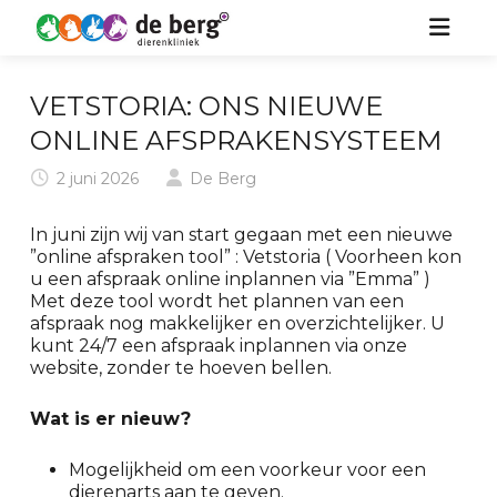
HOME
VETSTORIA: ONS NIEUWE
ZORG VOOR UW DIER
ONLINE AFSPRAKENSYSTEEM
2 juni 2026
De Berg
OVER ONS
HOND
In juni zijn wij van start gegaan met een nieuwe
KIDS
KAT
”online afspraken tool” : Vetstoria ( Voorheen kon
u een afspraak online inplannen via ”Emma” )
NIEUWS
PAARD
Met deze tool wordt het plannen van een
afspraak nog makkelijker en overzichtelijker. U
CONTACT
KONIJN & KNAAGDIER
kunt 24/7 een afspraak inplannen via onze
website, zonder te hoeven bellen.
Wat is er nieuw?
Mogelijkheid om een voorkeur voor een
dierenarts aan te geven.