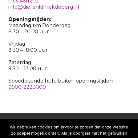
033-4611202
info@dierenkliniekdeberg.nl
Openingstijden:
Maandag t/m Donderdag
8:30 – 20:00 uur
Vrijdag
8:30 – 18:00 uur
Zaterdag
9:30 – 13:00 uur
Spoedeisende hulp buiten openingstijden:
0900-2223000
Copyright© Dierenkliniek De Berg |
Algemene voorwaarden
We gebruiken cookies om ervoor te zorgen dat onze website
|
Privacyreglement
|
Cookiebeleid
| Op alle opdrachten en
zo soepel mogelijk draait. Als je doorgaat met het gebruiken
werkzaamheden zijn de Algemene Voorwaarden KNMvD,