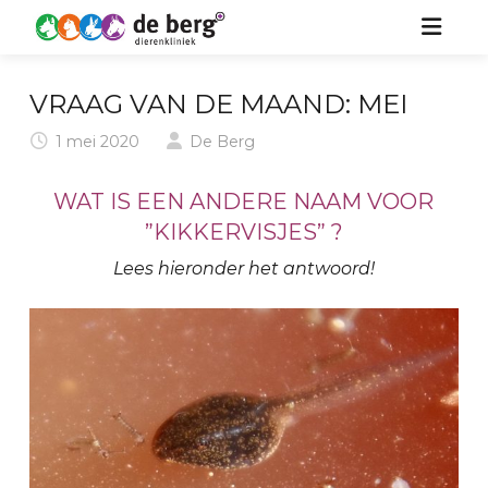
HOME
VRAAG VAN DE MAAND: MEI
ZORG VOOR UW DIER
1 mei 2020
De Berg
OVER ONS
HOND
WAT IS EEN ANDERE NAAM VOOR
”KIKKERVISJES” ?
KIDS
KAT
Lees hieronder het antwoord!
NIEUWS
PAARD
CONTACT
KONIJN & KNAAGDIER