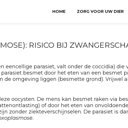
HOME
ZORG VOOR UW DIER
OSE): RISICO BIJ ZWANGERSCH
en eencellige parasiet, valt onder de coccidia) die 
parasiet besmet door het eten van een besmet pro
 in de omgeving liggen (besmette grond). Vrijwel
ze oocysten. De mens kan besmet raken via besme
ttenontlasting) of door het eten van onvoldoende
 zonder ziekteverschijnselen. De parasiet is dan
oxoplasmose
.