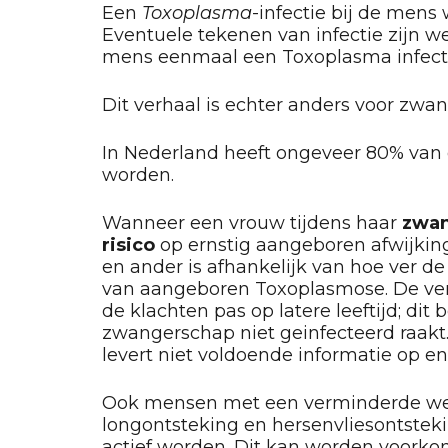
Een
Toxoplasma
-infectie bij de mens
Eventuele tekenen van infectie zijn we
mens eenmaal een Toxoplasma infectie 
Dit verhaal is echter anders voor z
In Nederland heeft ongeveer 80% va
worden.
Wanneer een vrouw tijdens haar
zwan
risico
op ernstig aangeboren afwijking
en ander is afhankelijk van hoe ver 
van aangeboren Toxoplasmose. De vers
de klachten pas op latere leeftijd; dit
zwangerschap niet geinfecteerd raakt
levert niet voldoende informatie op e
Ook mensen met een verminderde weer
longontsteking en hersenvliesontsteki
actief worden. Dit kan worden voorko