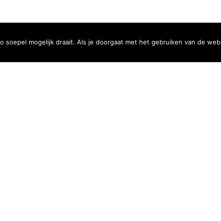
 gedeponeerd bij de Rechtbank Midden Nederland onder nummer 23
soepel mogelijk draait. Als je doorgaat met het gebruiken van de webs