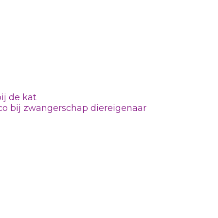
ij de kat
co bij zwangerschap diereigenaar
orwaarden
|
Privacyreglement
|
Cookiebeleid
| Op alle opdrachten