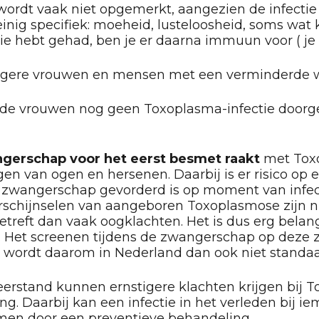
 wordt vaak niet opgemerkt, aangezien de infectie z
inig specifiek: moeheid, lusteloosheid, soms wat k
hebt gehad, ben je er daarna immuun voor ( je k
wangere vrouwen en mensen met een verminderde 
n de vrouwen nog geen Toxoplasma-infectie door
gerschap voor het eerst besmet raakt
met Toxo
en van ogen en hersenen. Daarbij is er risico op
de zwangerschap gevorderd is op moment van infec
chijnselen van aangeboren Toxoplasmose zijn nie
 betreft dan vaak oogklachten. Het is dus erg bela
. Het screenen tijdens de zwangerschap op deze
n wordt daarom in Nederland dan ook niet standaa
stand kunnen ernstigere klachten krijgen bij T
ng. Daarbij kan een infectie in het verleden bij 
men door een preventieve behandeling.