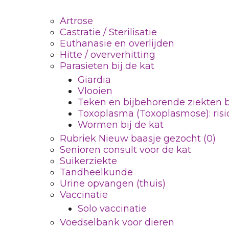
Artrose
Castratie / Sterilisatie
Euthanasie en overlijden
Hitte / oververhitting
Parasieten bij de kat
Giardia
Vlooien
Teken en bijbehorende ziekten b
Toxoplasma (Toxoplasmose): risi
Wormen bij de kat
Rubriek Nieuw baasje gezocht (0)
Senioren consult voor de kat
Suikerziekte
Tandheelkunde
Urine opvangen (thuis)
Vaccinatie
Solo vaccinatie
Voedselbank voor dieren
Copyright© Dierenkliniek De Berg |
Algemene vo