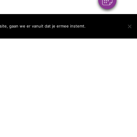
/2026 van toepassing
OK
ite, gaan we er vanuit dat je ermee instemt.