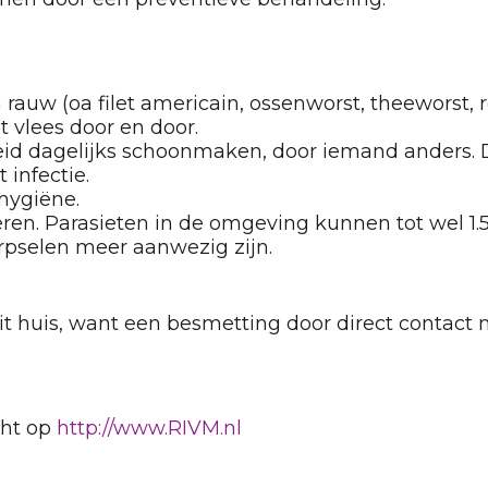
auw (oa filet americain, ossenworst, theeworst, r
it vlees door en door.
id dagelijks schoonmaken, door iemand anders. De
 infectie.
hygiëne.
en. Parasieten in de omgeving kunnen tot wel 1.5j
pselen meer aanwezig zijn.
it huis, want een besmetting door direct contact m
cht op
http://www.RIVM.nl