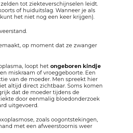
elden tot ziekteverschijnselen leidt.
oorts of huiduitslag. Wanneer je als
unt het niet nog een keer krijgen).
weerstand.
gemaakt, op moment dat ze zwanger
plasma, loopt het
ongeboren kindje
 een miskraam of vroeggeboorte. Een
tie van de moeder. Men spreekt hier
t altijd direct zichtbaar. Soms komen
ngrijk dat de moeder tijdens de
 ziekte door eenmalig bloedonderzoek
rd uitgevoerd.
oxoplasmose, zoals oogontstekingen,
iemand met een afweerstoornis weer