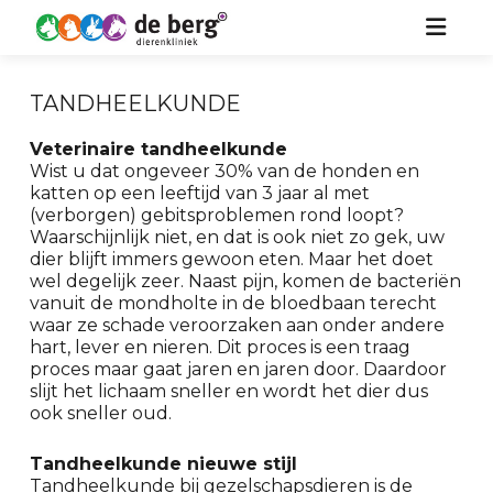
HOME
TANDHEELKUNDE
ZORG VOOR UW DIER
Veterinaire tandheelkunde
Wist u dat ongeveer 30% van de honden en
OVER ONS
HOND
katten op een leeftijd van 3 jaar al met
(verborgen) gebitsproblemen rond loopt?
KIDS
KAT
Waarschijnlijk niet, en dat is ook niet zo gek, uw
dier blijft immers gewoon eten. Maar het doet
wel degelijk zeer. Naast pijn, komen de bacteriën
NIEUWS
PAARD
vanuit de mondholte in de bloedbaan terecht
waar ze schade veroorzaken aan onder andere
CONTACT
KONIJN & KNAAGDIER
hart, lever en nieren. Dit proces is een traag
proces maar gaat jaren en jaren door. Daardoor
slijt het lichaam sneller en wordt het dier dus
ook sneller oud.
Tandheelkunde nieuwe stijl
Tandheelkunde bij gezelschapsdieren is de