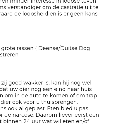
nen minder interesse in loopse teven
s verstandiger om de castratie uit te
eraard de loopsheid en is er geen kans
 grote rassen ( Deense/Duitse Dog
streren.
zij goed wakker is, kan hij nog wel
 dat uw dier nog een eind naar huis
en om in de auto te komen of om trap
 dier ook voor u thuisbrengen.
ons ook al geplast. Eten bied u pas
or de narcose. Daarom liever eerst een
t binnen 24 uur wat wil eten en/of