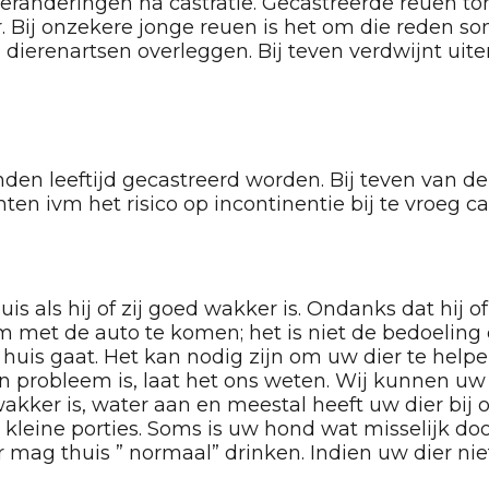
eranderingen na castratie. Gecastreerde reuen to
 Bij onzekere jonge reuen is het om die reden som
e dierenartsen overleggen. Bij teven verdwijnt uit
en leeftijd gecastreerd worden. Bij teven van de
hten ivm het risico op incontinentie bij te vroeg ca
ls hij of zij goed wakker is. Ondanks dat hij of 
om met de auto te komen; het is niet de bedoeling
 huis gaat. Het kan nodig zijn om uw dier te help
een probleem is, laat het ons weten. Wij kunnen uw
wakker is, water aan en meestal heeft uw dier bij 
 kleine porties. Soms is uw hond wat misselijk do
 mag thuis ” normaal” drinken. Indien uw dier nie