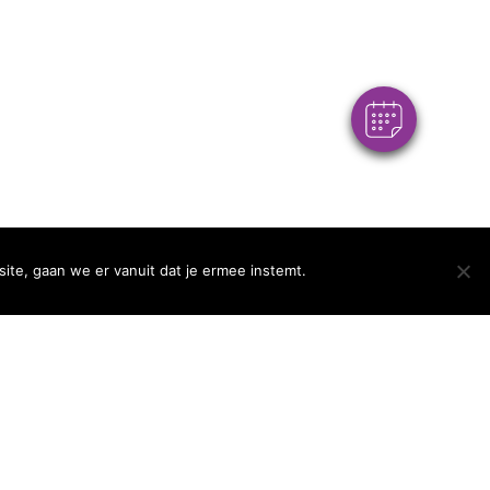
Powered By
 en werkzaamheden zijn de Algemene Voorwaarden
/2026 van toepassing
OK
ite, gaan we er vanuit dat je ermee instemt.