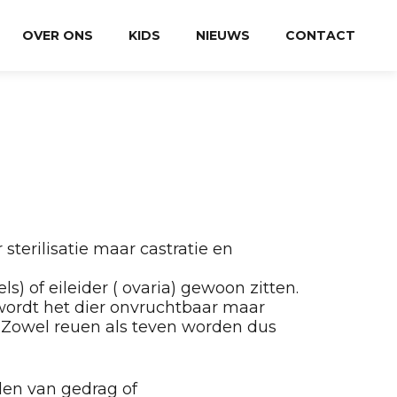
OVER ONS
KIDS
NIEUWS
CONTACT
sterilisatie maar castratie en
s) of eileider ( ovaria) gewoon zitten.
 wordt het dier onvruchtbaar maar
t. Zowel reuen als teven worden dus
den van gedrag of