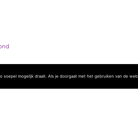
hond
orwaarden
|
Privacyreglement
|
Cookiebeleid
| Op alle opdrachten
 gedeponeerd bij de Rechtbank Midden Nederland onder nummer 23
soepel mogelijk draait. Als je doorgaat met het gebruiken van de webs