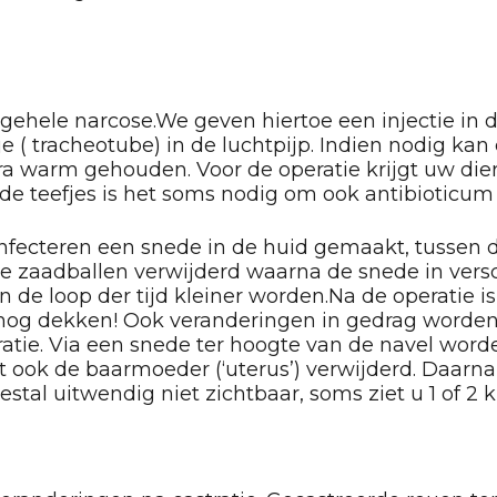
gehele narcose.We geven hiertoe een injectie in 
e ( tracheotube) in de luchtpijp. Indien nodig ka
a warm gehouden. Voor de operatie krijgt uw die
ij de teefjes is het soms nodig om ook antibioticum 
nfecteren een snede in de huid gemaakt, tussen d
e zaadballen verwijderd waarna de snede in vers
 in de loop der tijd kleiner worden.Na de operatie
 nog dekken! Ook veranderingen in gedrag worden
ratie. Via een snede ter hoogte van de navel worde
 ook de baarmoeder (‘uterus’) verwijderd. Daarna
tal uitwendig niet zichtbaar, soms ziet u 1 of 2 