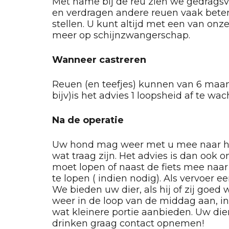
Met name bij de reu zien we gedragsv
en verdragen andere reuen vaak beter.
stellen. U kunt altijd met een van onz
meer op schijnzwangerschap.
Wanneer castreren
Reuen (en teefjes) kunnen van 6 maand
bijv)is het advies 1 loopsheid af te wac
Na de operatie
Uw hond mag weer met u mee naar huis a
wat traag zijn. Het advies is dan ook 
moet lopen of naast de fiets mee naar
te lopen ( indien nodig). Als vervoer 
We bieden uw dier, als hij of zij goed 
weer in de loop van de middag aan, in
wat kleinere portie aanbieden. Uw dier
drinken graag contact opnemen!