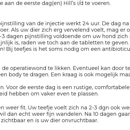
aan de eerste dag(en) Hill’s i/d te voeren.
 pijnstilling van de injectie werkt 24 uur. De dag n
. Als uw dier zich erg vervelend voelt, mag er oo
 dagen pijnstilling voldoende om uw hond zich pre
pijnlijk is, raden we toch aan de tabletten te gev
 Bij teefjes is het soms nodig om een antibioticum 
 de operatiewond te likken. Eventueel kan door t
een body te dragen. Een kraag is ook mogelijk ma
n. Voor de eerste dag is een rustige, comfortabele 
eid hebben om vaker even te plassen.
 weer fit. Uw teefje voelt zich na 2-3 dgn ook weer
wil dan echt weer fijn wandelen. Na 10 dagen gaa
g zichtbaar en is uw dier onvruchtbaar.