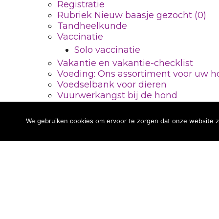
Registratie
Rubriek Nieuw baasje gezocht (0)
Tandheelkunde
Vaccinatie
Solo vaccinatie
Vakantie en vakantie-checklist
Voeding: Ons assortiment voor uw 
Copyright© Dierenkliniek De Berg |
Algemene vo
Voedselbank voor dieren
Vuurwerkangst bij de hond
KNMvD, versie 2026,
Zorgverzekering
We gebruiken cookies om ervoor te zorgen dat onze website zo 
CONTACTGEGEVENS
Dierenkliniek De Berg
Leusderweg 222b
3817 KG Amersfoort
Bepaal uw route
033-4611202
info@dierenkliniekdeberg.nl