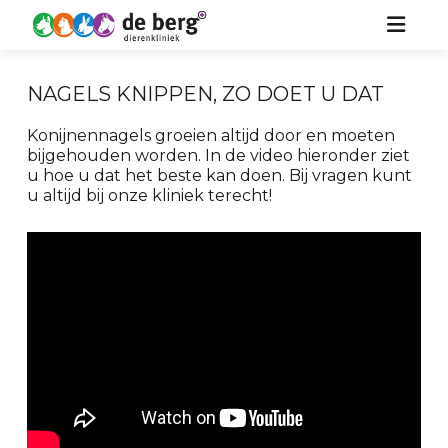
HOME
NAGELS KNIPPEN, ZO DOET U DAT
ZORG VOOR UW DIER
Konijnennagels groeien altijd door en moeten
bijgehouden worden. In de video hieronder ziet
OVER ONS
HOND
u hoe u dat het beste kan doen. Bij vragen kunt
u altijd bij onze kliniek terecht!
KIDS
KAT
NIEUWS
PAARD
CONTACT
KONIJN & KNAAGDIER